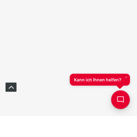
TALBOT
🤖
🔔
Online
KI
🔒
Um den TALBOT (KI-Chatbot) nutzen zu
können, müssen Sie Cookies akzeptieren.
Datenschutz
×
Akzeptieren
Ablehnen
Kann ich Ihnen helfen?